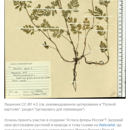
Лицензия CC-BY 4.0 (см. рекомендованное цитирование в "Полной
карточке", раздел "Цитировать для публикации")
Хочешь принять участие в создании "Атласа флоры России"? Загружай
свои фотографии растений в природе и точку съемки на
iNaturalist
, где
они станут частью нашего нового проекта "Флора России | Flora of