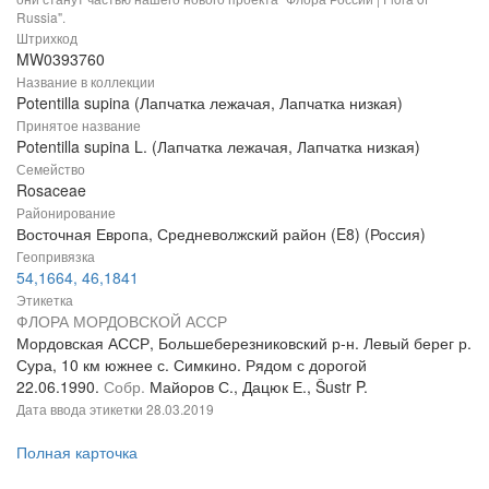
Russia".
Штрихкод
MW0393760
Название в коллекции
Potentilla supina (Лапчатка лежачая, Лапчатка низкая)
Принятое название
Potentilla supina L. (Лапчатка лежачая, Лапчатка низкая)
Семейство
Rosaceae
Районирование
Восточная Европа, Средневолжский район (E8) (Россия)
Геопривязка
54,1664, 46,1841
Этикетка
ФЛОРА МОРДОВСКОЙ АССР
Мордовская АССР, Большеберезниковский р-н. Левый берег р.
Сура, 10 км южнее с. Симкино. Рядом с дорогой
22.06.1990.
Собр.
Майоров С., Дацюк Е., Šustr P.
Дата ввода этикетки
28.03.2019
Полная карточка