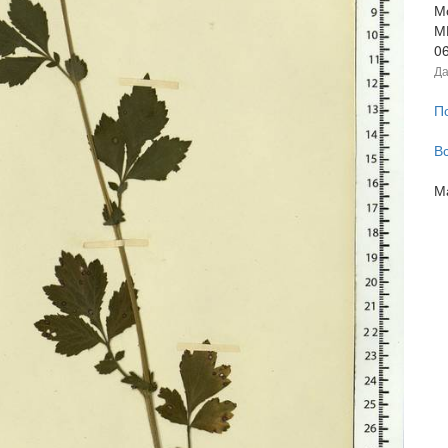
М
МГ
0
Да
П
В
М