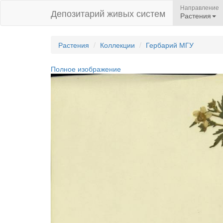
Направление
Депозитарий живых систем
Растения
Растения
Коллекции
Гербарий МГУ
Полное изображение