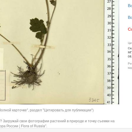
В
В
С
Ци
Се
МГ
08
Ре
ка
олной карточке", раздел "Цитировать для публикации")
? Загружай свои фотографии растений в природе и точку съемки на
ра России | Flora of Russia".