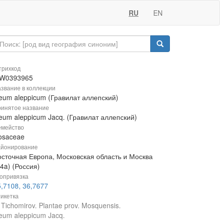
RU
EN
рихкод
W0393965
звание в коллекции
eum aleppicum (Гравилат аллепский)
инятое название
eum aleppicum Jacq. (Гравилат аллепский)
мейство
osaceae
йонирование
осточная Европа, Московская область и Москва
4a) (Россия)
опривязка
,7108, 36,7677
икетка
 Tichomirov. Plantae prov. Mosquensis.
eum aleppicum Jacq.