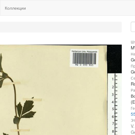
Коллекции
Шт
M
На
G
Пр
G
Се
R
Ра
В
(E
Ге
55
Эт
V.
G