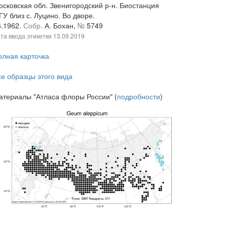
осковская обл. Звенигородский р-н. Биостанция
У близ с. Луцино. Во дворе.
6.1962.
Собр.
А. Бохан,
№
5749
та ввода этикетки
13.09.2019
олная карточка
се образцы этого вида
атериалы "Атласа флоры России" (
подробности
)