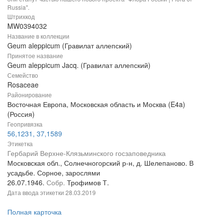
Russia".
Штрихкод
MW0394032
Название в коллекции
Geum aleppicum (Гравилат аллепский)
Принятое название
Geum aleppicum Jacq. (Гравилат аллепский)
Семейство
Rosaceae
Районирование
Восточная Европа, Московская область и Москва (E4a)
(Россия)
Геопривязка
56,1231, 37,1589
Этикетка
Гербарий Верхне-Клязьминского госзаповедника
Московская обл., Солнечногорский р-н, д. Шелепаново. В
усадьбе. Сорное, зарослями
26.07.1946.
Собр.
Трофимов Т.
Дата ввода этикетки
28.03.2019
Полная карточка