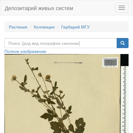
Депозитарий живых систем
Навиг
Растения
Коллекции
Гербарий МГУ
Полное изображение