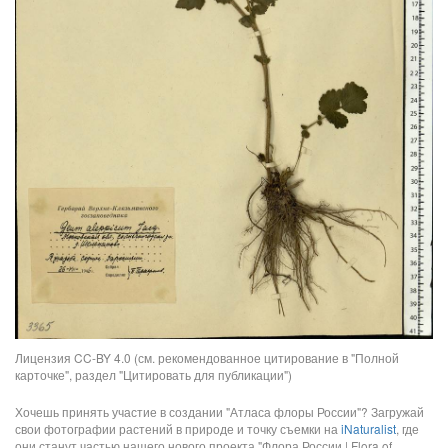
Лицензия CC-BY 4.0 (см. рекомендованное цитирование в "Полной
карточке", раздел "Цитировать для публикации")
Хочешь принять участие в создании "Атласа флоры России"? Загружай
свои фотографии растений в природе и точку съемки на
iNaturalist
, где
они станут частью нашего нового проекта "Флора России | Flora of