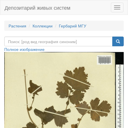
Депозитарий живых систем
Навиг
Растения
Коллекции
Гербарий МГУ
Полное изображение