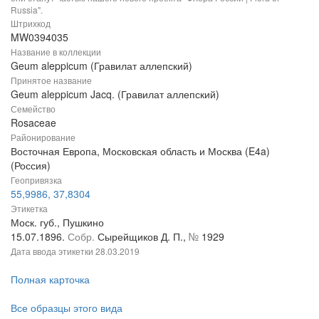
Russia".
Штрихкод
MW0394035
Название в коллекции
Geum aleppicum (Гравилат аллепский)
Принятое название
Geum aleppicum Jacq. (Гравилат аллепский)
Семейство
Rosaceae
Районирование
Восточная Европа, Московская область и Москва (E4a)
(Россия)
Геопривязка
55,9986, 37,8304
Этикетка
Моск. губ., Пушкино
15.07.1896.
Собр.
Сырейщиков Д. П.,
№
1929
Дата ввода этикетки
28.03.2019
Полная карточка
Все образцы этого вида