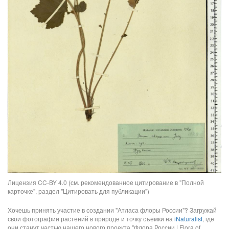
Лицензия CC-BY 4.0 (см. рекомендованное цитирование в "Полной
карточке", раздел "Цитировать для публикации")
Хочешь принять участие в создании "Атласа флоры России"? Загружай
свои фотографии растений в природе и точку съемки на
iNaturalist
, где
они станут частью нашего нового проекта "Флора России | Flora of