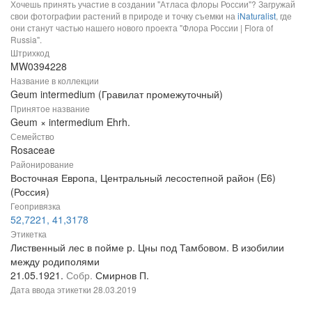
Хочешь принять участие в создании "Атласа флоры России"? Загружай
свои фотографии растений в природе и точку съемки на
iNaturalist
, где
они станут частью нашего нового проекта "Флора России | Flora of
Russia".
Штрихкод
MW0394228
Название в коллекции
Geum intermedium (Гравилат промежуточный)
Принятое название
Geum × intermedium Ehrh.
Семейство
Rosaceae
Районирование
Восточная Европа, Центральный лесостепной район (E6)
(Россия)
Геопривязка
52,7221, 41,3178
Этикетка
Лиственный лес в пойме р. Цны под Тамбовом. В изобилии
между родиполями
21.05.1921.
Собр.
Смирнов П.
Дата ввода этикетки
28.03.2019