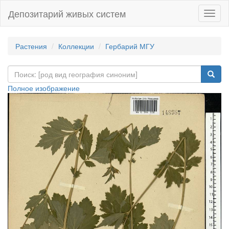
Депозитарий живых систем
Навиг
Растения
Коллекции
Гербарий МГУ
Полное изображение