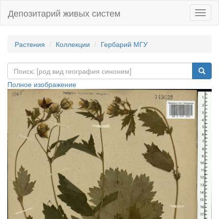
Депозитарий живых систем
Навиг
Растения
Коллекции
Гербарий МГУ
Полное изображение