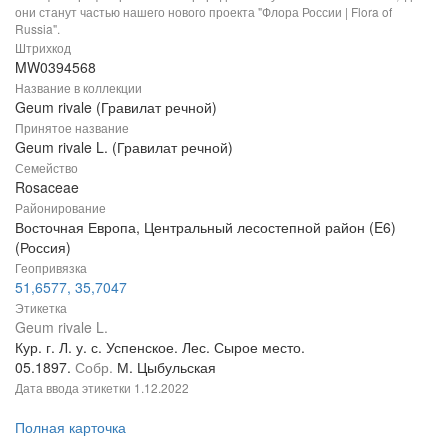
они станут частью нашего нового проекта "Флора России | Flora of
Russia".
Штрихкод
MW0394568
Название в коллекции
Geum rivale (Гравилат речной)
Принятое название
Geum rivale L. (Гравилат речной)
Семейство
Rosaceae
Районирование
Восточная Европа, Центральный лесостепной район (E6)
(Россия)
Геопривязка
51,6577, 35,7047
Этикетка
Geum rivale L.
Кур. г. Л. у. с. Успенское. Лес. Сырое место.
05.1897.
Собр.
М. Цыбульская
Дата ввода этикетки
1.12.2022
Полная карточка