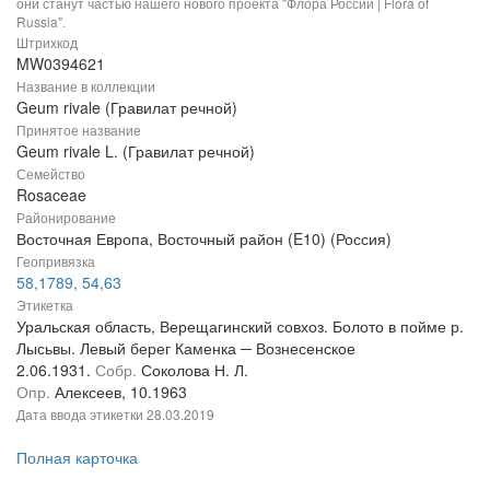
они станут частью нашего нового проекта "Флора России | Flora of
Russia".
Штрихкод
MW0394621
Название в коллекции
Geum rivale (Гравилат речной)
Принятое название
Geum rivale L. (Гравилат речной)
Семейство
Rosaceae
Районирование
Восточная Европа, Восточный район (E10) (Россия)
Геопривязка
58,1789, 54,63
Этикетка
Уральская область, Верещагинский совхоз. Болото в пойме р.
Лысьвы. Левый берег Каменка ─ Вознесенское
2.06.1931.
Собр.
Соколова Н. Л.
Опр.
Алексеев, 10.1963
Дата ввода этикетки
28.03.2019
Полная карточка