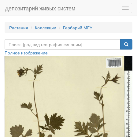
Депозитарий живых систем
Навиг
Растения
Коллекции
Гербарий МГУ
Полное изображение