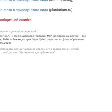
се фото в природе этого вида
(plantarium.ru)
ообщить об ошибке
тировать для публикации (сайт)
регин А. П. (ред.) Цифровой гербарий МГУ: Электронный ресурс. – М.:
У, 2026. – Режим доступа: https://plant.depo.msu.ru/ (дата обращения
.08.2026)
комендованное цитирование отдельного образца см. в "Полной
рточке", раздел "Цитировать для публикации"