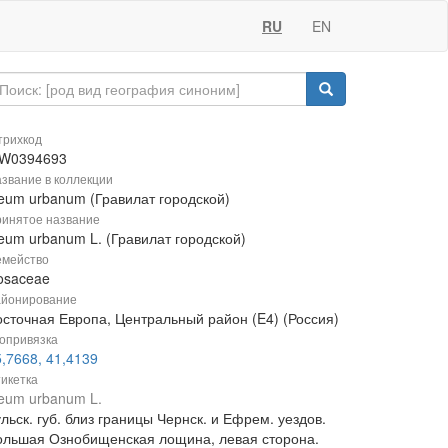
RU
EN
рихкод
W0394693
звание в коллекции
eum urbanum (Гравилат городской)
инятое название
eum urbanum L. (Гравилат городской)
мейство
osaceae
йонирование
осточная Европа, Центральный район (E4) (Россия)
опривязка
,7668, 41,4139
икетка
eum urbanum L.
льск. губ. близ границы Чернск. и Ефрем. уездов.
ольшая Ознобищенская лощина, левая сторона.