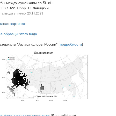
бы между лужайкаим со St. et.
9.06.1922.
Собр.
С. Левицкий
та ввода этикетки
23.11.2023
олная карточка
се образцы этого вида
атериалы "Атласа флоры России" (
подробности
)
се фото в природе этого вида
(iNaturalist.org)