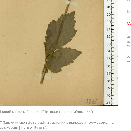
В
С
Ци
Се
МГ
08
Ре
ка
олной карточке", раздел "Цитировать для публикации")
? Загружай свои фотографии растений в природе и точку съемки на
ра России | Flora of Russia".