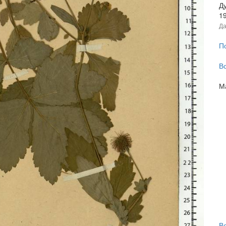
Ду
1
Да
П
В
М
В