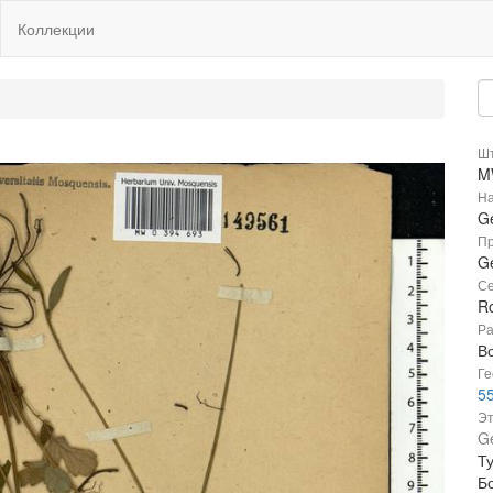
Коллекции
Шт
M
На
G
Пр
G
Се
R
Ра
В
Ге
55
Эт
G
Ту
Б