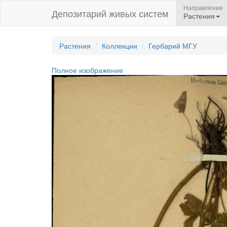
Направление
Депозитарий живых систем
Растения
Растения
Коллекции
Гербарий МГУ
Полное изображение