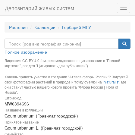
Депозитарий живых систем
Навиг
Растения
Коллекции
Гербарий МГУ
Полное изображение
Лицензия CC-BY 4.0 (см. рекомендованное цитирование в "Полной
карточке", раздел "Цитировать для публикации")
Хочешь принять участие в создании "Атласа флоры России"? Загружай
свои фотографии растений в природе и точку съемки на
iNaturalist
, где
они станут частью нашего нового проекта "Флора России | Flora of
Russia".
Штрихкод
MW0394696
Название в коллекции
Geum urbanum (Гравилат городской)
Принятое название
Geum urbanum L. (Гравилат городской)
Семейство