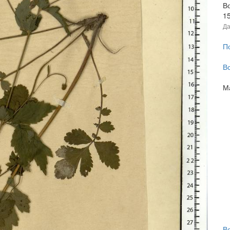
В
1
Да
П
В
М
В