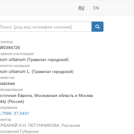
RU
EN
рихкод
W0394726
звание в коллекции
eum urbanum (Гравилат городской)
инятое название
eum urbanum L. (Гравилат городской)
мейство
osaceae
йонирование
осточная Европа, Московская область и Москва
4a) (Россия)
опривязка
,7099, 37,5431
икетка
ЕРБАРИЙ А.Н. ПЕТУННИКОВА. Растения
осковской Губернии