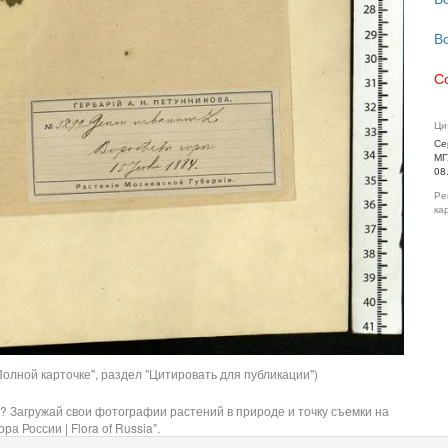
В
С
Ци
Се
МГ
08
Ре
ка
олной карточке", раздел "Цитировать для публикации")
? Загружай свои фотографии растений в природе и точку съемки на
ра России | Flora of Russia".