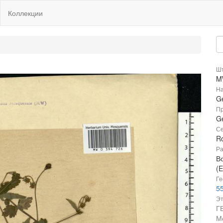
Коллекции
Шт
M
На
G
Пр
G
Се
R
Ра
В
(E
Ге
55
Эт
Г
М