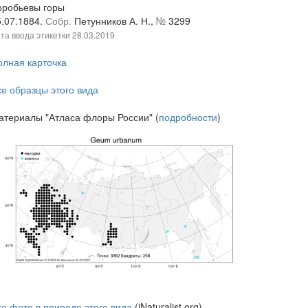
оробьевы горы
5.07.1884.
Собр.
Петунников А. Н.,
№
3299
та ввода этикетки
28.03.2019
олная карточка
се образцы этого вида
атериалы "Атласа флоры России" (
подробности
)
се фото в природе этого вида
(iNaturalist.org)