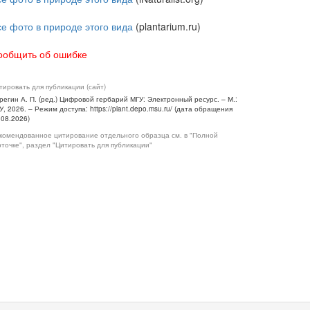
се фото в природе этого вида
(plantarium.ru)
ообщить об ошибке
тировать для публикации (сайт)
регин А. П. (ред.) Цифровой гербарий МГУ: Электронный ресурс. – М.:
У, 2026. – Режим доступа: https://plant.depo.msu.ru/ (дата обращения
.08.2026)
комендованное цитирование отдельного образца см. в "Полной
рточке", раздел "Цитировать для публикации"