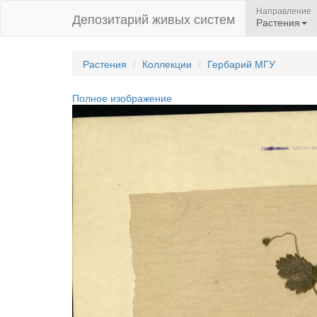
Направление
Депозитарий живых систем
Растения
Растения
Коллекции
Гербарий МГУ
Полное изображение