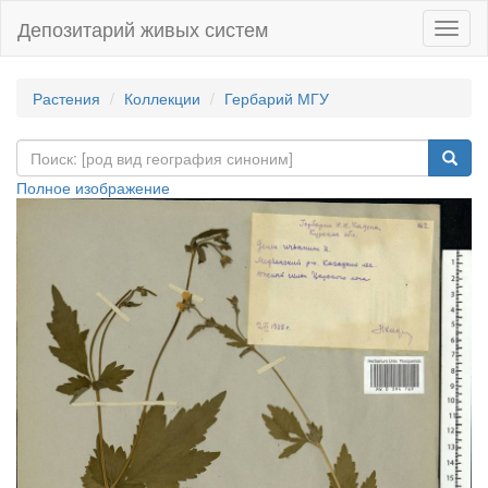
Депозитарий живых систем
Навиг
Растения
Коллекции
Гербарий МГУ
Полное изображение