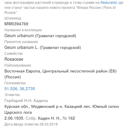
свои фотографии растений в природе и точку съемки на
iNaturalist
, где
они станут частью нашего нового проекта "Флора России | Flora of
Russia".
Штрихкод
MW0394769
Название в коллекции
Geum urbanum (Гравилат городской)
Принятое название
Geum urbanum L. (Гравилат городской)
Семейство
Rosaceae
Районирование
Восточная Европа, Центральный лесостепной район (E6)
(Россия)
Геопривязка
51,526, 36,2735
Этикетка
Гербарий Н.Н. Кадена
Курская обл., Медвенский р-н. Казацкий лес. Южный склон
Царского лога
2.06.1935.
Собр.
Каден Н. Н.,
№
162
Дата ввода этикетки
28.03.2019