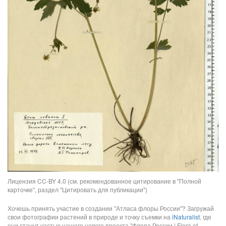
Лицензия CC-BY 4.0 (см. рекомендованное цитирование в "Полной
карточке", раздел "Цитировать для публикации")
Хочешь принять участие в создании "Атласа флоры России"? Загружай
свои фотографии растений в природе и точку съемки на
iNaturalist
, где
они станут частью нашего нового проекта "Флора России | Flora of