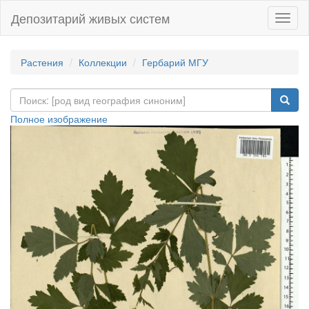
Депозитарий живых систем
Навиг
Растения
Коллекции
Гербарий МГУ
Полное изображение