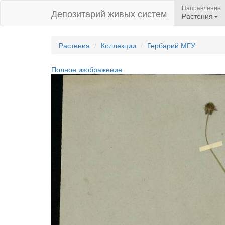
Направление
Депозитарий живых систем
Растения
Растения
Коллекции
Гербарий МГУ
Полное изображение