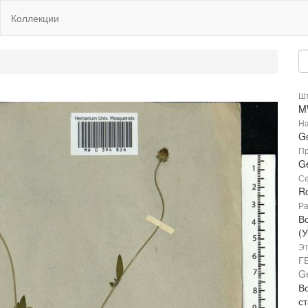
Коллекции
Шт
M
На
G
Пр
G
Се
R
Ра
В
(
Эт
Г
G
В
с