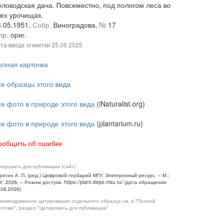
еловодская дача. Повсеместно, под пологом леса во
сех урочищах.
8.05.1951.
Собр.
Виноградова,
№
17
пр.
ориг.
та ввода этикетки
25.06.2025
олная карточка
се образцы этого вида
се фото в природе этого вида
(iNaturalist.org)
се фото в природе этого вида
(plantarium.ru)
ообщить об ошибке
тировать для публикации (сайт)
регин А. П. (ред.) Цифровой гербарий МГУ: Электронный ресурс. – М.:
У, 2026. – Режим доступа: https://plant.depo.msu.ru/ (дата обращения
.08.2026)
комендованное цитирование отдельного образца см. в "Полной
рточке", раздел "Цитировать для публикации"