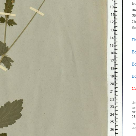
Б
в
2
О
Да
П
В
В
В
С
Ци
Се
МГ
08
Ре
ка