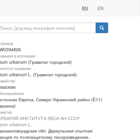
RU
EN
рихкод
W0394826
звание в коллекции
eum urbanum (Гравилат городской)
инятое название
eum urbanum L. (Гравилат городской)
мейство
osaceae
йонирование
осточная Европа, Северо-Украинский район (E11)
Украина)
икетка
ЕРБАРИЙ ИНСТИТУТА ЛЕСА АН СССР
eum urbanum L.
орошиловградская обл. Деркульская опытная
танция по полезащитному лесоразведению.