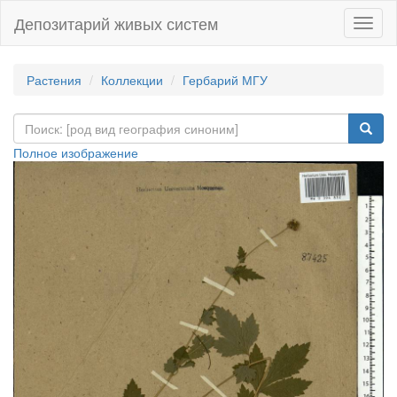
Депозитарий живых систем
Навиг
Растения
Коллекции
Гербарий МГУ
Полное изображение