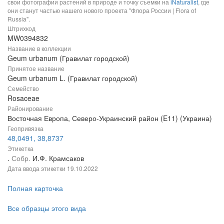
свои фотографии растений в природе и точку съемки на
iNaturalist
, где
они станут частью нашего нового проекта "Флора России | Flora of
Russia".
Штрихкод
MW0394832
Название в коллекции
Geum urbanum (Гравилат городской)
Принятое название
Geum urbanum L. (Гравилат городской)
Семейство
Rosaceae
Районирование
Восточная Европа, Северо-Украинский район (E11) (Украина)
Геопривязка
48,0491, 38,8737
Этикетка
.
Собр.
И.Ф. Крамсаков
Дата ввода этикетки
19.10.2022
Полная карточка
Все образцы этого вида