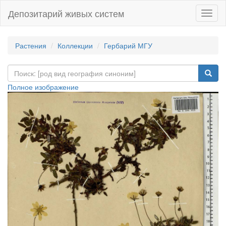
Депозитарий живых систем
Навиг
Растения
Коллекции
Гербарий МГУ
Полное изображение