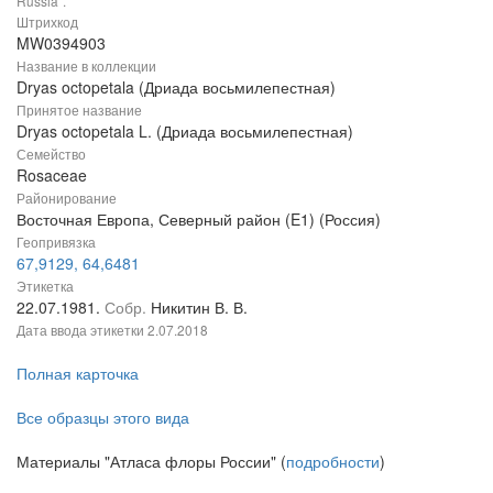
Russia".
Штрихкод
MW0394903
Название в коллекции
Dryas octopetala (Дриада восьмилепестная)
Принятое название
Dryas octopetala L. (Дриада восьмилепестная)
Семейство
Rosaceae
Районирование
Восточная Европа, Северный район (E1) (Россия)
Геопривязка
67,9129, 64,6481
Этикетка
22.07.1981.
Собр.
Никитин В. В.
Дата ввода этикетки
2.07.2018
Полная карточка
Все образцы этого вида
Материалы "Атласа флоры России" (
подробности
)