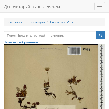
Депозитарий живых систем
Навиг
Растения
Коллекции
Гербарий МГУ
Полное изображение