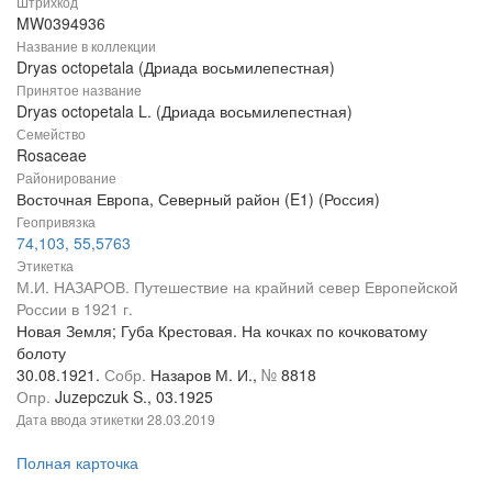
Штрихкод
MW0394936
Название в коллекции
Dryas octopetala (Дриада восьмилепестная)
Принятое название
Dryas octopetala L. (Дриада восьмилепестная)
Семейство
Rosaceae
Районирование
Восточная Европа, Северный район (E1) (Россия)
Геопривязка
74,103, 55,5763
Этикетка
М.И. НАЗАРОВ. Путешествие на крайний север Европейской
России в 1921 г.
Новая Земля; Губа Крестовая. На кочках по кочковатому
болоту
30.08.1921.
Собр.
Назаров М. И.,
№
8818
Опр.
Juzepczuk S., 03.1925
Дата ввода этикетки
28.03.2019
Полная карточка