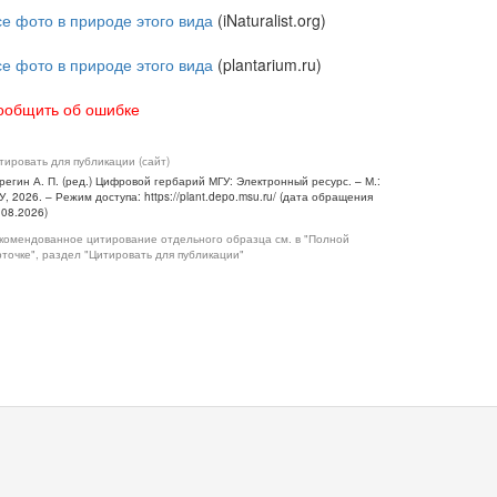
се фото в природе этого вида
(iNaturalist.org)
се фото в природе этого вида
(plantarium.ru)
ообщить об ошибке
тировать для публикации (сайт)
регин А. П. (ред.) Цифровой гербарий МГУ: Электронный ресурс. – М.:
У, 2026. – Режим доступа: https://plant.depo.msu.ru/ (дата обращения
.08.2026)
комендованное цитирование отдельного образца см. в "Полной
рточке", раздел "Цитировать для публикации"