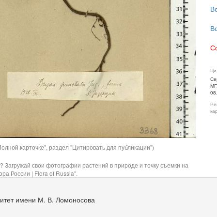
В
В
С
Ци
Се
МГ
08
Ре
ка
олной карточке", раздел "Цитировать для публикации")
? Загружай свои фотографии растений в природе и точку съемки на
ра России | Flora of Russia".
итет имени М. В. Ломоносова