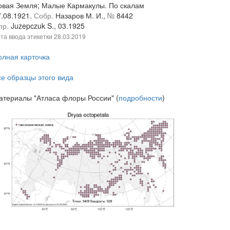
овая Земля; Малые Кармакулы. По скалам
7.08.1921.
Собр.
Назаров М. И.,
№
8442
пр.
Juzepczuk S., 03.1925
та ввода этикетки
28.03.2019
олная карточка
се образцы этого вида
атериалы "Атласа флоры России" (
подробности
)