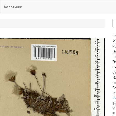
Коллекции
Шт
M
На
Dr
Пр
Dr
т
Се
R
Ра
В
Ге
72
Эт
М
Ев