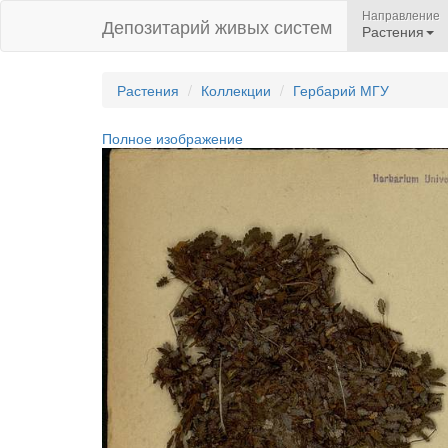
Направление
Депозитарий живых систем
Растения
Растения
Коллекции
Гербарий МГУ
Полное изображение