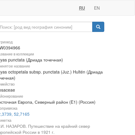
RU
EN
рихкод
W0394966
звание в коллекции
yas punctata (Дриада точечная)
инятое название
yas octopetala subsp. punctata (Juz.) Hultén (Дриада
очечная)
мейство
osaceae
йонирование
осточная Европа, Северный район (E1) (Россия)
опривязка
,3739, 52,7165
икетка
.И. НАЗАРОВ. Путешествие на крайний север
ропейской России в 1921 г.