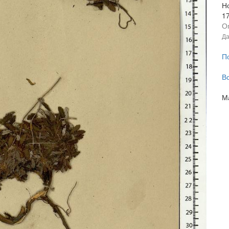
Н
1
О
Да
П
В
М