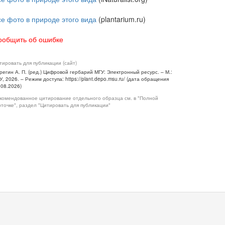
се фото в природе этого вида
(plantarium.ru)
ообщить об ошибке
тировать для публикации (сайт)
регин А. П. (ред.) Цифровой гербарий МГУ: Электронный ресурс. – М.:
У, 2026. – Режим доступа: https://plant.depo.msu.ru/ (дата обращения
.08.2026)
комендованное цитирование отдельного образца см. в "Полной
рточке", раздел "Цитировать для публикации"