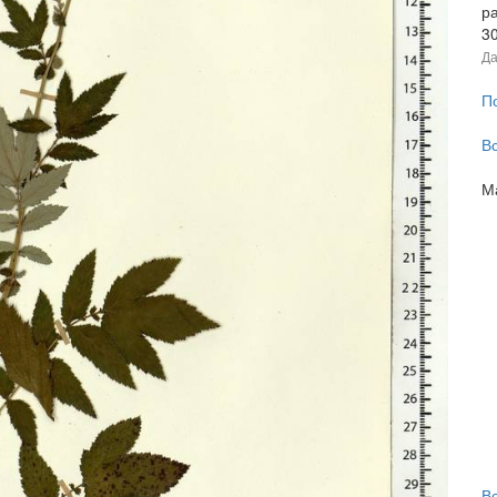
р
3
Да
П
В
М
В