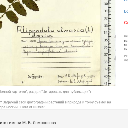
В
С
Ци
Се
МГ
07
Ре
ка
олной карточке", раздел "Цитировать для публикации")
? Загружай свои фотографии растений в природе и точку съемки на
ра России | Flora of Russia".
итет имени М. В. Ломоносова