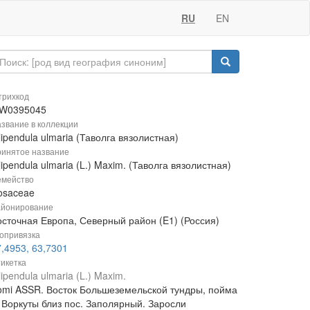
RU
EN
рихкод
W0395045
звание в коллекции
lipendula ulmaria (Таволга вязолистная)
инятое название
lipendula ulmaria (L.) Maxim. (Таволга вязолистная)
мейство
osaceae
йонирование
осточная Европа, Северный район (E1) (Россия)
опривязка
,4953, 63,7301
икетка
lipendula ulmaria (L.) Maxim.
omi ASSR. Восток Большеземельской тундры, пойма
. Воркуты близ пос. Заполярный. Заросли