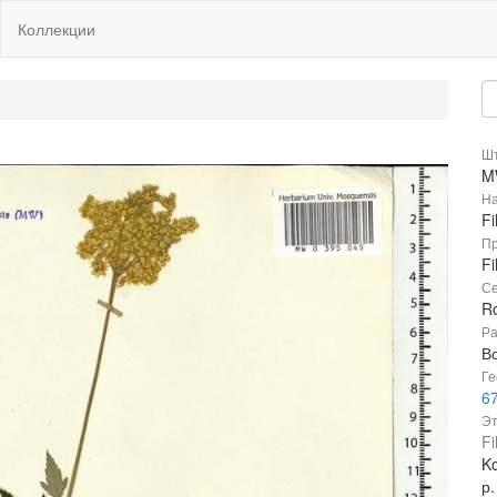
Коллекции
Шт
M
На
Fi
Пр
Fi
Се
R
Ра
В
Ге
67
Эт
Fi
K
р