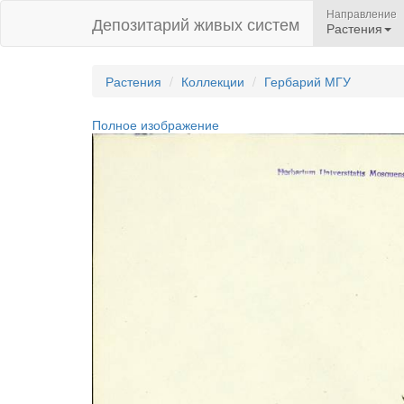
Направление
Депозитарий живых систем
Растения
Растения
Коллекции
Гербарий МГУ
Полное изображение