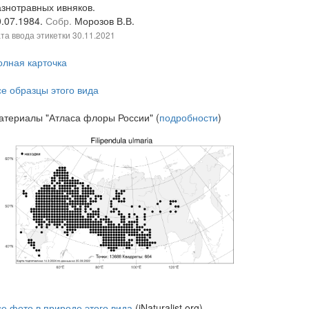
азнотравных ивняков.
0.07.1984.
Собр.
Морозов В.В.
та ввода этикетки
30.11.2021
олная карточка
се образцы этого вида
атериалы "Атласа флоры России" (
подробности
)
се фото в природе этого вида
(iNaturalist.org)