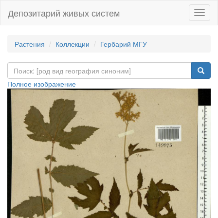
Депозитарий живых систем
Навиг
Растения
Коллекции
Гербарий МГУ
Полное изображение