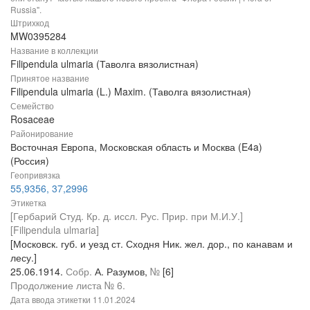
Russia".
Штрихкод
MW0395284
Название в коллекции
Filipendula ulmaria (Таволга вязолистная)
Принятое название
Filipendula ulmaria (L.) Maxim. (Таволга вязолистная)
Семейство
Rosaceae
Районирование
Восточная Европа, Московская область и Москва (E4a)
(Россия)
Геопривязка
55,9356, 37,2996
Этикетка
[Гербарий Студ. Кр. д. иссл. Рус. Прир. при М.И.У.]
[Filipendula ulmaria]
[Московск. губ. и уезд ст. Сходня Ник. жел. дор., по канавам и
лесу.]
25.06.1914.
Собр.
А. Разумов,
№
[6]
Продолжение листа № 6.
Дата ввода этикетки
11.01.2024