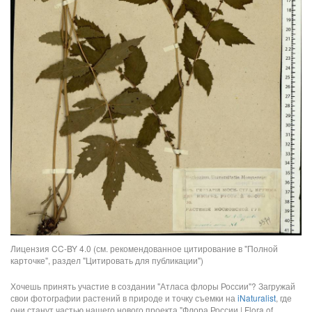
Лицензия CC-BY 4.0 (см. рекомендованное цитирование в "Полной
карточке", раздел "Цитировать для публикации")
Хочешь принять участие в создании "Атласа флоры России"? Загружай
свои фотографии растений в природе и точку съемки на
iNaturalist
, где
они станут частью нашего нового проекта "Флора России | Flora of