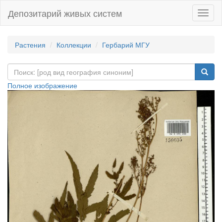
Депозитарий живых систем
Навиг
Растения
Коллекции
Гербарий МГУ
Полное изображение