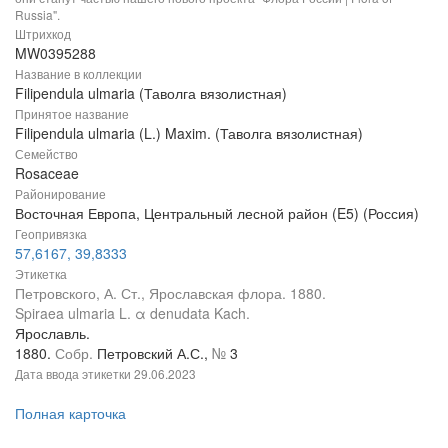
Russia".
Штрихкод
MW0395288
Название в коллекции
Filipendula ulmaria (Таволга вязолистная)
Принятое название
Filipendula ulmaria (L.) Maxim. (Таволга вязолистная)
Семейство
Rosaceae
Районирование
Восточная Европа, Центральный лесной район (E5) (Россия)
Геопривязка
57,6167, 39,8333
Этикетка
Петровского, А. Ст., Ярославская флора. 1880.
Spiraea ulmaria L. α denudata Kach.
Ярославль.
1880.
Собр.
Петровский А.С.,
№
3
Дата ввода этикетки
29.06.2023
Полная карточка