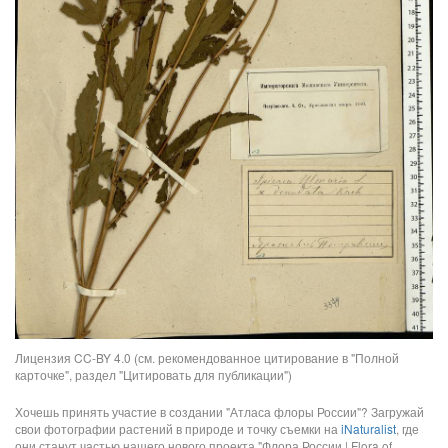
Лицензия CC-BY 4.0 (см. рекомендованное цитирование в "Полной
карточке", раздел "Цитировать для публикации")
Хочешь принять участие в создании "Атласа флоры России"? Загружай
свои фотографии растений в природе и точку съемки на
iNaturalist
, где
они станут частью нашего нового проекта "Флора России | Flora of