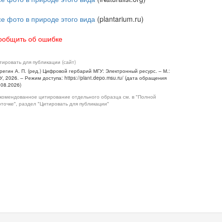
се фото в природе этого вида
(plantarium.ru)
ообщить об ошибке
тировать для публикации (сайт)
регин А. П. (ред.) Цифровой гербарий МГУ: Электронный ресурс. – М.:
У, 2026. – Режим доступа: https://plant.depo.msu.ru/ (дата обращения
.08.2026)
комендованное цитирование отдельного образца см. в "Полной
рточке", раздел "Цитировать для публикации"