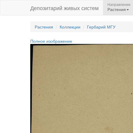
Направление
Депозитарий живых систем
Растения
Растения
Коллекции
Гербарий МГУ
Полное изображение