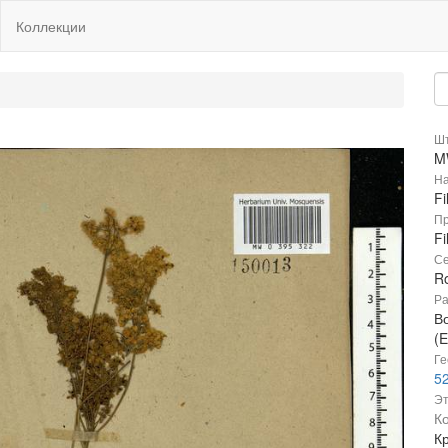
Коллекции
Шт
M
На
Fi
Пр
Fi
Се
R
Ра
В
(E
Ге
52
Эт
К
К