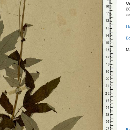
О
2
Да
П
В
М
В