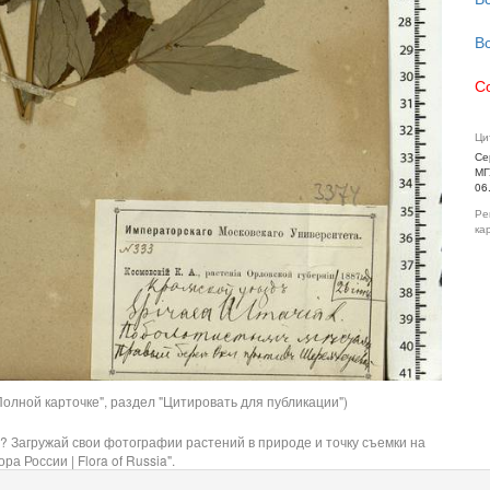
В
С
Ци
Се
МГ
06
Ре
ка
олной карточке", раздел "Цитировать для публикации")
? Загружай свои фотографии растений в природе и точку съемки на
ра России | Flora of Russia".