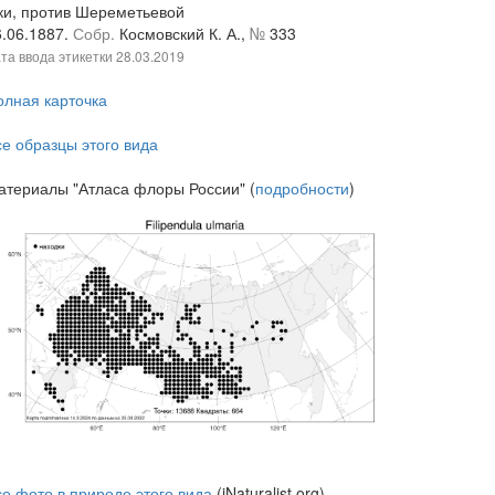
ки, против Шереметьевой
6.06.1887.
Собр.
Космовский К. А.,
№
333
та ввода этикетки
28.03.2019
олная карточка
се образцы этого вида
атериалы "Атласа флоры России" (
подробности
)
се фото в природе этого вида
(iNaturalist.org)