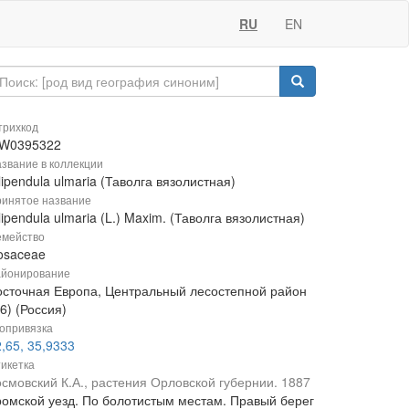
RU
EN
рихкод
W0395322
звание в коллекции
lipendula ulmaria (Таволга вязолистная)
инятое название
lipendula ulmaria (L.) Maxim. (Таволга вязолистная)
мейство
osaceae
йонирование
осточная Европа, Центральный лесостепной район
6) (Россия)
опривязка
,65, 35,9333
икетка
осмовский К.А., растения Орловской губернии. 1887
ромской уезд. По болотистым местам. Правый берег