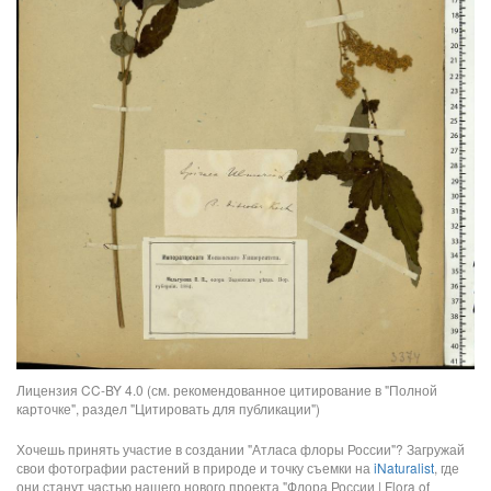
Лицензия CC-BY 4.0 (см. рекомендованное цитирование в "Полной
карточке", раздел "Цитировать для публикации")
Хочешь принять участие в создании "Атласа флоры России"? Загружай
свои фотографии растений в природе и точку съемки на
iNaturalist
, где
они станут частью нашего нового проекта "Флора России | Flora of