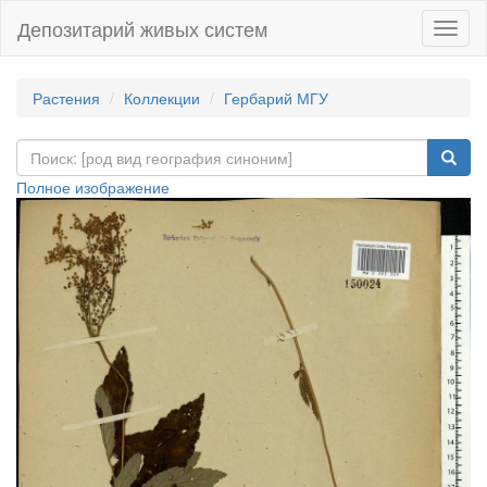
Депозитарий живых систем
Навиг
Растения
Коллекции
Гербарий МГУ
Полное изображение