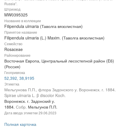
Russia".
Штрихкод
MW0395325
Название в коллекции
Filipendula ulmaria (Таволга вязолистная)
Принятое название
Filipendula ulmaria (L.) Maxim. (Таволга вязолистная)
Семейство
Rosaceae
Районирование
Восточная Европа, Центральный лесостепной район (E6)
(Россия)
Геопривязка
52,392, 38,9195
Этикетка
Мельгунова П.П., флора Задонского у. Воронежск. г. 1884.
Spirae ulmaria L. β discolor Koch.
Воронежск. г. Задонский у.
1884.
Собр.
Мельгунов П.П.
Дата ввода этикетки
29.06.2023
Полная карточка