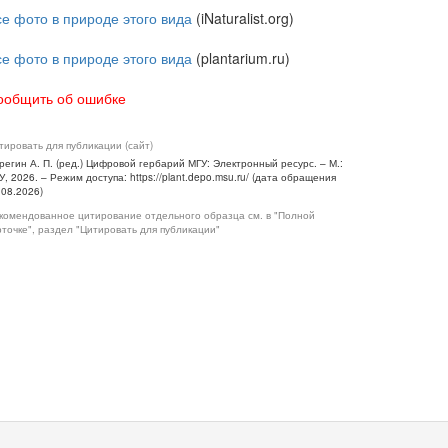
се фото в природе этого вида
(iNaturalist.org)
се фото в природе этого вида
(plantarium.ru)
ообщить об ошибке
тировать для публикации (сайт)
регин А. П. (ред.) Цифровой гербарий МГУ: Электронный ресурс. – М.:
У, 2026. – Режим доступа: https://plant.depo.msu.ru/ (дата обращения
.08.2026)
комендованное цитирование отдельного образца см. в "Полной
рточке", раздел "Цитировать для публикации"