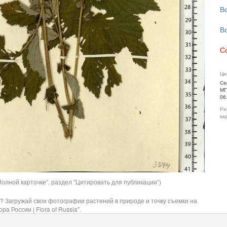
В
В
С
Ци
Се
МГ
06
Ре
ка
олной карточке", раздел "Цитировать для публикации")
? Загружай свои фотографии растений в природе и точку съемки на
ра России | Flora of Russia".