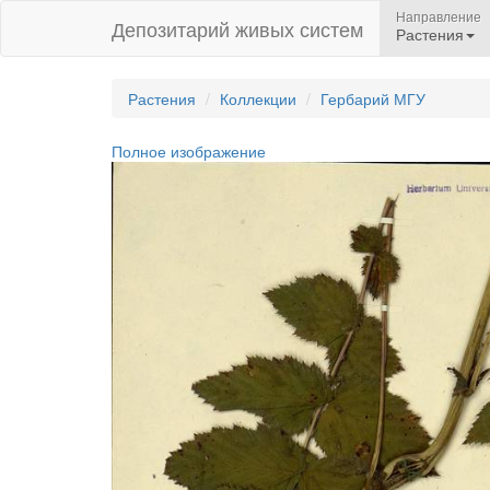
Направление
Депозитарий живых систем
Растения
Растения
Коллекции
Гербарий МГУ
Полное изображение