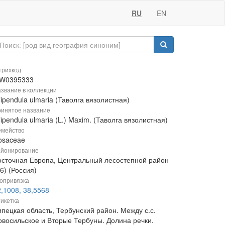
RU
EN
рихкод
W0395333
звание в коллекции
lipendula ulmaria (Таволга вязолистная)
инятое название
lipendula ulmaria (L.) Maxim. (Таволга вязолистная)
мейство
osaceae
йонирование
осточная Европа, Центральный лесостепной район
6) (Россия)
опривязка
,1008, 38,5568
икетка
ипецкая область, Тербунский район. Между с.с.
овосильское и Вторые Тербуны. Долина речки.