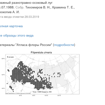
лажный разнотравно-осоковый луг
3.07.1988.
Собр.
Тихомиров В. Н., Крамина Т. Е.,
окопив А. И.
та ввода этикетки
28.03.2019
олная карточка
се образцы этого вида
атериалы "Атласа флоры России" (
подробности
)