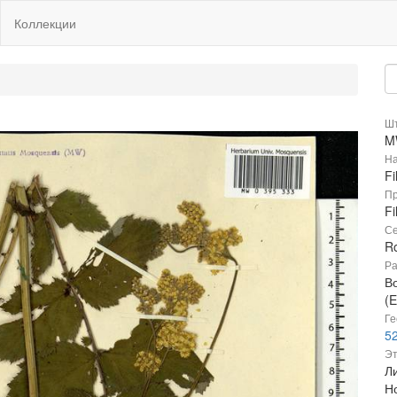
Коллекции
Шт
M
На
Fi
Пр
Fi
Се
R
Ра
В
(E
Ге
52
Эт
Л
Н