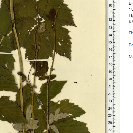
В
1
Пр
Да
П
В
М