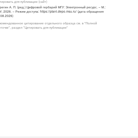
тировать для публикации (сайт)
регин А. П. (ред.) Цифровой гербарий МГУ: Электронный ресурс. – М.:
У, 2026. – Режим доступа: https://plant.depo.msu.ru/ (дата обращения
.08.2026)
комендованное цитирование отдельного образца см. в "Полной
рточке", раздел "Цитировать для публикации"