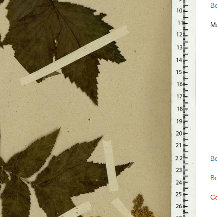
В
М
В
В
С