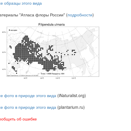
се образцы этого вида
атериалы "Атласа флоры России" (
подробности
)
се фото в природе этого вида
(iNaturalist.org)
се фото в природе этого вида
(plantarium.ru)
ообщить об ошибке