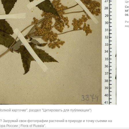
Ци
Се
МГ
06
Ре
ка
олной карточке", раздел "Цитировать для публикации")
? Загружай свои фотографии растений в природе и точку съемки на
ра России | Flora of Russia".