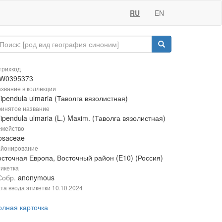
RU
EN
рихкод
W0395373
звание в коллекции
lipendula ulmaria (Таволга вязолистная)
инятое название
lipendula ulmaria (L.) Maxim. (Таволга вязолистная)
мейство
osaceae
йонирование
осточная Европа, Восточный район (E10) (Россия)
икетка
Собр.
anonymous
та ввода этикетки
10.10.2024
олная карточка