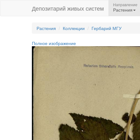
Направление
Депозитарий живых систем
Растения
Растения
Коллекции
Гербарий МГУ
Полное изображение