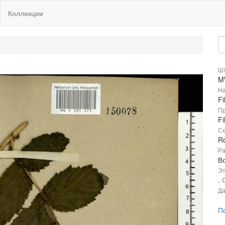
Коллекции
Шт
M
На
Fi
Пр
Fi
Се
R
Ра
В
Эт
.
Да
П