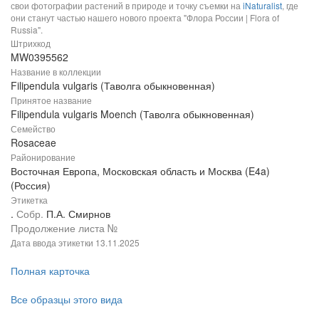
свои фотографии растений в природе и точку съемки на
iNaturalist
, где
они станут частью нашего нового проекта "Флора России | Flora of
Russia".
Штрихкод
MW0395562
Название в коллекции
Filipendula vulgaris (Таволга обыкновенная)
Принятое название
Filipendula vulgaris Moench (Таволга обыкновенная)
Семейство
Rosaceae
Районирование
Восточная Европа, Московская область и Москва (E4a)
(Россия)
Этикетка
.
Собр.
П.А. Смирнов
Продолжение листа №
Дата ввода этикетки
13.11.2025
Полная карточка
Все образцы этого вида