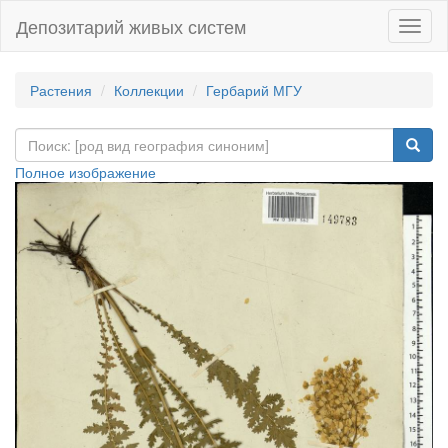
Депозитарий живых систем
Навиг
Растения
Коллекции
Гербарий МГУ
Полное изображение