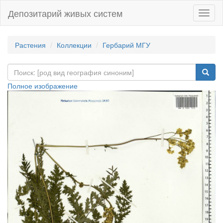
Депозитарий живых систем
Навиг
Растения
Коллекции
Гербарий МГУ
Полное изображение