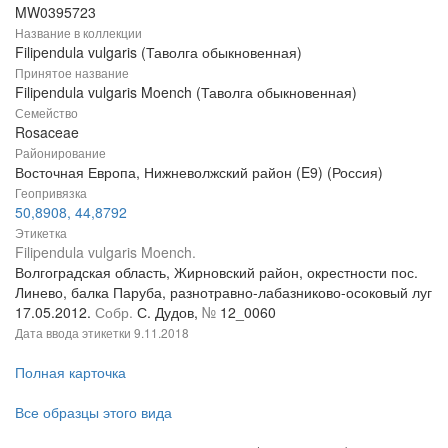
MW0395723
Название в коллекции
Filipendula vulgaris (Таволга обыкновенная)
Принятое название
Filipendula vulgaris Moench (Таволга обыкновенная)
Семейство
Rosaceae
Районирование
Восточная Европа, Нижневолжский район (E9) (Россия)
Геопривязка
50,8908, 44,8792
Этикетка
Filipendula vulgaris Moench.
Волгоградская область, Жирновский район, окрестности пос.
Линево, балка Паруба, разнотравно-лабазниково-осоковый луг
17.05.2012.
Собр.
С. Дудов,
№
12_0060
Дата ввода этикетки
9.11.2018
Полная карточка
Все образцы этого вида