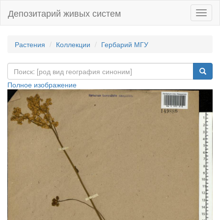
Депозитарий живых систем
Навиг
Растения
Коллекции
Гербарий МГУ
Полное изображение