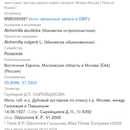
они станут частью нашего нового проекта "Флора России | Flora of
Russia".
Штрихкод
MW0395987 (
есть связанные записи в GBIF
)
Название в коллекции
Alchemilla acutiloba (Манжетка остролопастная)
Принятое название
Alchemilla vulgaris L. (Манжетка обыкновенная)
Семейство
Rosaceae
Районирование
Восточная Европа, Московская область и Москва (E4a)
(Россия)
Геопривязка
55,8088, 37,3303
Этикетка
Гербарий Д.П. СЫРЕЙЩИКОВА
Моск. губ. и у. Дубовый кустарник по откосу к р. Москве, между
Гальевым и Павшиным
14.06.1927.
Собр.
Сырейщиков Д. П.,
№
6392
Опр.
Glazunova K. P., 01.2005
! Teste K.P. Glazunova Глазунова Atlas Florae Europaea I/2005
Дата ввода этикетки
28.03.2019