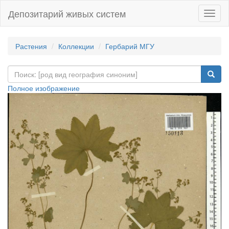
Депозитарий живых систем
Навиг
Растения
Коллекции
Гербарий МГУ
Полное изображение