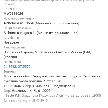
Russia".
Штрихкод
MW0396026
Название в коллекции
Alchemilla acutiloba (Манжетка остролопастная)
Принятое название
Alchemilla vulgaris L. (Манжетка обыкновенная)
Семейство
Rosaceae
Районирование
Восточная Европа, Московская область и Москва (E4a)
(Россия)
Геопривязка
54,8592, 37,5575
Этикетка
Московская обл., Серпуховский р-н. Бл. с. Лужки. Сыроватая
луговина около болотца "Ястребцы"
18.06.1946.
Собр.
Смирнов П., Медведева Н.
Опр.
Glazunova K. P., 01.2005
! Teste K.P. Glazunova Глазунова Atlas Florae Europaea I/2005
Дата ввода этикетки
28.03.2019