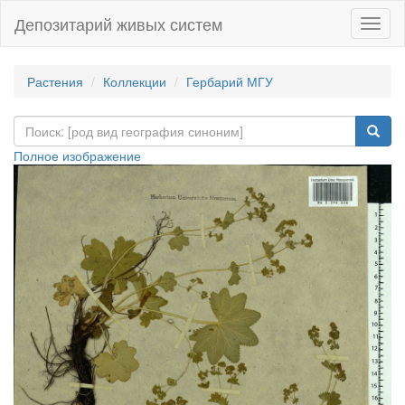
Депозитарий живых систем
Навиг
Растения
Коллекции
Гербарий МГУ
Полное изображение