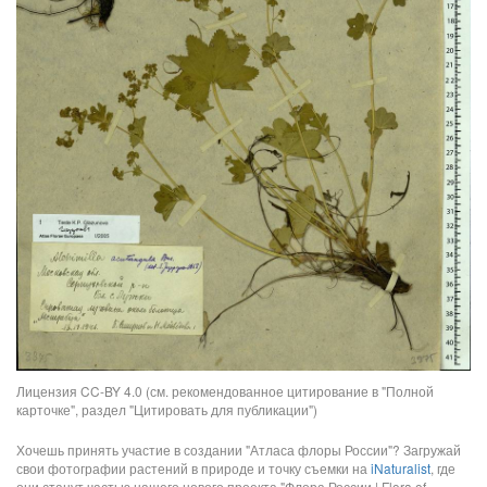
Лицензия CC-BY 4.0 (см. рекомендованное цитирование в "Полной
карточке", раздел "Цитировать для публикации")
Хочешь принять участие в создании "Атласа флоры России"? Загружай
свои фотографии растений в природе и точку съемки на
iNaturalist
, где
они станут частью нашего нового проекта "Флора России | Flora of