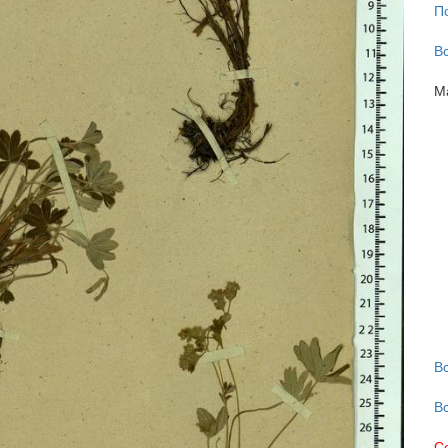
П
В
М
В
В
С