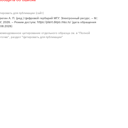
тировать для публикации (сайт)
регин А. П. (ред.) Цифровой гербарий МГУ: Электронный ресурс. – М.:
У, 2026. – Режим доступа: https://plant.depo.msu.ru/ (дата обращения
.08.2026)
комендованное цитирование отдельного образца см. в "Полной
рточке", раздел "Цитировать для публикации"