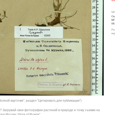
Ци
Се
МГ
06
Ре
ка
олной карточке", раздел "Цитировать для публикации")
? Загружай свои фотографии растений в природе и точку съемки на
ра России | Flora of Russia".