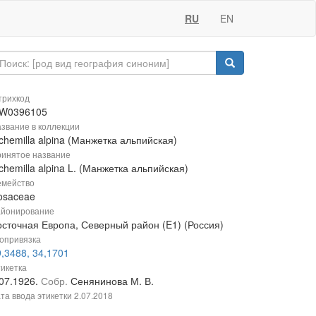
RU
EN
рихкод
W0396105
звание в коллекции
chemilla alpina (Манжетка альпийская)
инятое название
chemilla alpina L. (Манжетка альпийская)
мейство
osaceae
йонирование
осточная Европа, Северный район (E1) (Россия)
опривязка
,3488, 34,1701
икетка
.07.1926.
Собр.
Сенянинова М. В.
та ввода этикетки
2.07.2018