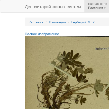
Направление
Депозитарий живых систем
Растения
Растения
Коллекции
Гербарий МГУ
Полное изображение