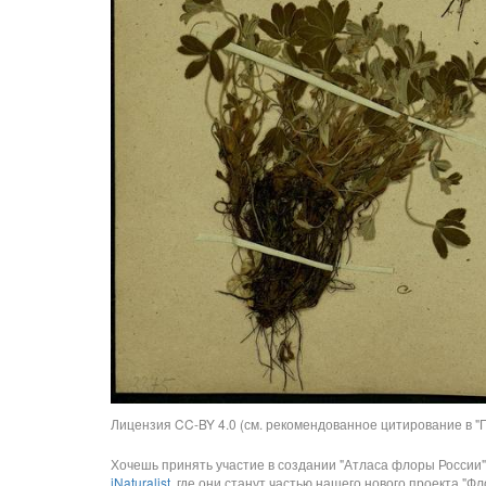
Лицензия CC-BY 4.0 (см. рекомендованное цитирование в "П
Хочешь принять участие в создании "Атласа флоры России"
iNaturalist
, где они станут частью нашего нового проекта "Фло