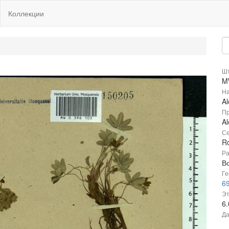
Коллекции
Шт
M
На
Al
Пр
Al
Се
R
Ра
В
Ге
69
Эт
6
Да