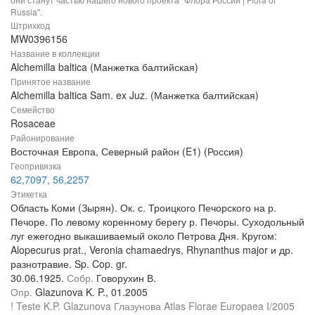
Russia".
Штрихкод
MW0396156
Название в коллекции
Alchemilla baltica (Манжетка балтийская)
Принятое название
Alchemilla baltica Sam. ex Juz. (Манжетка балтийская)
Семейство
Rosaceae
Районирование
Восточная Европа, Северный район (E1) (Россия)
Геопривязка
62,7097, 56,2257
Этикетка
Область Коми (Зырян). Ок. с. Троицкого Печорского на р.
Печоре. По левому коренному берегу р. Печоры. Суходольный
луг ежегодно выкашиваемый около Петрова Дня. Кругом:
Alopecurus prat., Veronia chamaedrys, Rhynanthus major и др.
разнотравие. Sp. Cop. gr.
30.06.1925.
Собр.
Говорухин В.
Опр.
Glazunova K. P., 01.2005
! Teste K.P. Glazunova Глазунова Atlas Florae Europaea I/2005