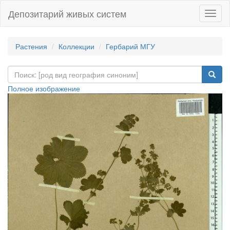
Депозитарий живых систем
Навиг
Растения
Коллекции
Гербарий МГУ
Полное изображение