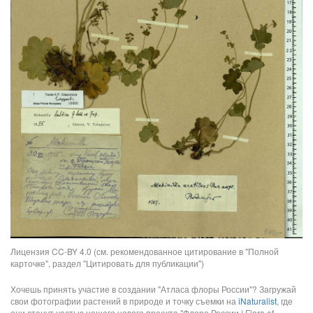
Лицензия CC-BY 4.0 (см. рекомендованное цитирование в "Полной
карточке", раздел "Цитировать для публикации")
Хочешь принять участие в создании "Атласа флоры России"? Загружай
свои фотографии растений в природе и точку съемки на
iNaturalist
, где
они станут частью нашего нового проекта "Флора России | Flora of