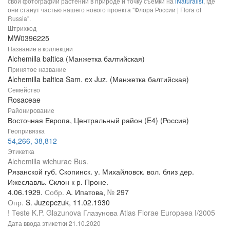
свои фотографии растений в природе и точку съемки на
iNaturalist
, где
они станут частью нашего нового проекта "Флора России | Flora of
Russia".
Штрихкод
MW0396225
Название в коллекции
Alchemilla baltica (Манжетка балтийская)
Принятое название
Alchemilla baltica Sam. ex Juz. (Манжетка балтийская)
Семейство
Rosaceae
Районирование
Восточная Европа, Центральный район (E4) (Россия)
Геопривязка
54,266, 38,812
Этикетка
Alchemilla wichurae Bus.
Рязанской губ. Скопинск. у. Михайловск. вол. близ дер.
Ижеславль. Склон к р. Проне.
4.06.1929.
Собр.
А. Ипатова,
№
297
Опр.
S. Juzepczuk, 11.02.1930
! Teste K.P. Glazunova Глазунова Atlas Florae Europaea I/2005
Дата ввода этикетки
21.10.2020