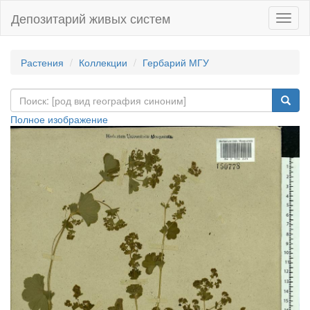
Депозитарий живых систем
Навиг
Растения
Коллекции
Гербарий МГУ
Полное изображение