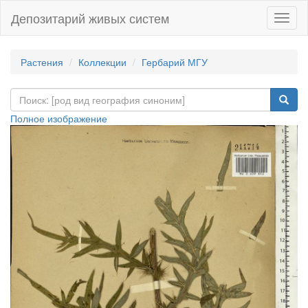
Депозитарий живых систем
Навиг
Растения
Коллекции
Гербарий МГУ
Полное изображение