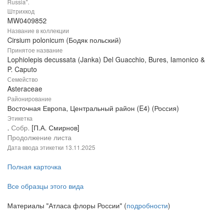
Russia".
Штрихкод
MW0409852
Название в коллекции
Cirsium polonicum (Бодяк польский)
Принятое название
Lophiolepis decussata (Janka) Del Guacchio, Bures, Iamonico &
P. Caputo
Семейство
Asteraceae
Районирование
Восточная Европа, Центральный район (E4) (Россия)
Этикетка
.
Собр.
[П.А. Смирнов]
Продолжение листа
Дата ввода этикетки
13.11.2025
Полная карточка
Все образцы этого вида
Материалы "Атласа флоры России" (
подробности
)