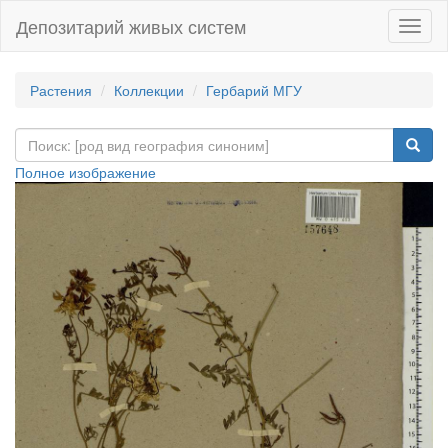
Депозитарий живых систем
Навиг
Растения
Коллекции
Гербарий МГУ
Полное изображение