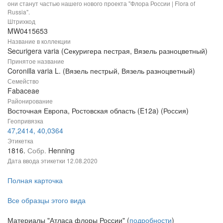
они станут частью нашего нового проекта "Флора России | Flora of
Russia".
Штрихкод
MW0415653
Название в коллекции
Securigera varia (Секуригера пестрая, Вязель разноцветный)
Принятое название
Coronilla varia L. (Вязель пестрый, Вязель разноцветный)
Семейство
Fabaceae
Районирование
Восточная Европа, Ростовская область (E12a) (Россия)
Геопривязка
47,2414, 40,0364
Этикетка
1816.
Собр.
Henning
Дата ввода этикетки
12.08.2020
Полная карточка
Все образцы этого вида
Материалы "Атласа флоры России" (
подробности
)