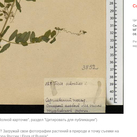
С
Ци
Се
МГ
08
Ре
ка
олной карточке", раздел "Цитировать для публикации")
? Загружай свои фотографии растений в природе и точку съемки на
ра России | Flora of Russia".