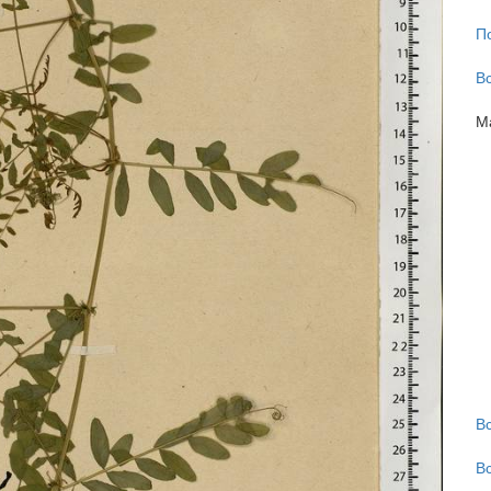
П
В
М
В
В