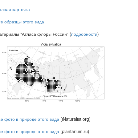
олная карточка
се образцы этого вида
атериалы "Атласа флоры России" (
подробности
)
се фото в природе этого вида
(iNaturalist.org)
се фото в природе этого вида
(plantarium.ru)