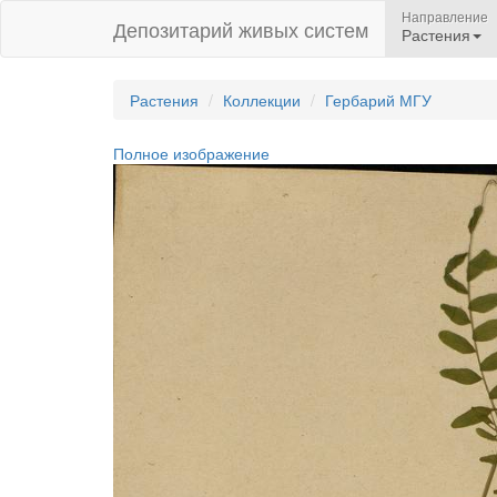
Направление
Депозитарий живых систем
Растения
Растения
Коллекции
Гербарий МГУ
Полное изображение