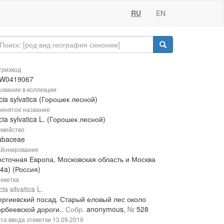
RU
EN
рихкод
W0419067
звание в коллекции
cia sylvatica (Горошек лесной)
инятое название
cia sylvatica L. (Горошек лесной)
мейство
abaceae
йонирование
осточная Европа, Московская область и Москва
4a) (Россия)
икетка
cia silvatica L.
ергиевский посад. Старый еловый лес около
орбеевской дороги..
Собр.
anonymous,
№
528
та ввода этикетки
13.09.2019