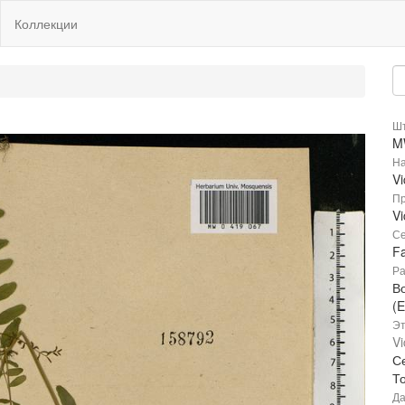
Коллекции
Шт
M
На
Vi
Пр
Vi
Се
F
Ра
В
(E
Эт
Vi
С
Т
Да