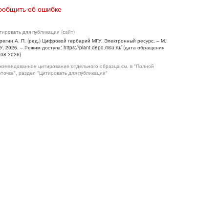
ообщить об ошибке
тировать для публикации (сайт)
регин А. П. (ред.) Цифровой гербарий МГУ: Электронный ресурс. – М.:
У, 2026. – Режим доступа: https://plant.depo.msu.ru/ (дата обращения
.08.2026)
комендованное цитирование отдельного образца см. в "Полной
рточке", раздел "Цитировать для публикации"