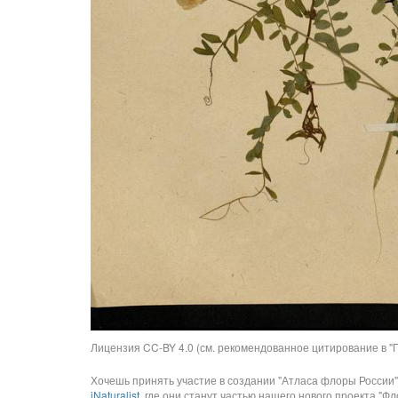
Лицензия CC-BY 4.0 (см. рекомендованное цитирование в "П
Хочешь принять участие в создании "Атласа флоры России"
iNaturalist
, где они станут частью нашего нового проекта "Фло