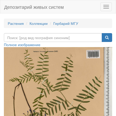
Депозитарий живых систем
Навиг
Растения
Коллекции
Гербарий МГУ
Полное изображение