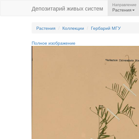
Направление
Депозитарий живых систем
Растения
Растения
Коллекции
Гербарий МГУ
Полное изображение