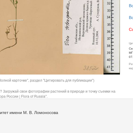
В
В
С
Ци
Се
МГ
07
Ре
ка
олной карточке", раздел "Цитировать для публикации")
? Загружай свои фотографии растений в природе и точку съемки на
ра России | Flora of Russia".
итет имени М. В. Ломоносова