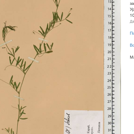
за
У
1
Да
П
В
М