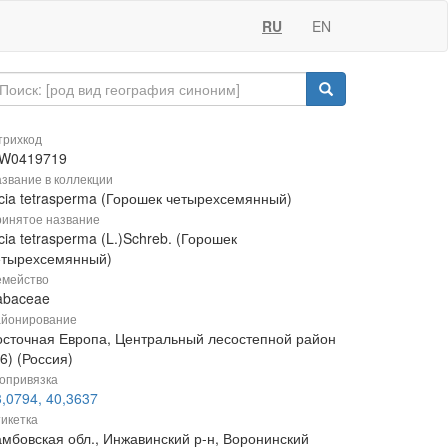
RU
EN
рихкод
W0419719
звание в коллекции
icia tetrasperma (Горошек четырехсемянный)
инятое название
cia tetrasperma (L.)Schreb. (Горошек
етырехсемянный)
мейство
abaceae
йонирование
осточная Европа, Центральный лесостепной район
6) (Россия)
опривязка
,0794, 40,3637
икетка
амбовская обл., Инжавинский р-н, Воронинский