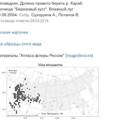
поведник. Долина правого берега р. Карай.
рочище "Березовый куст". Влажный луг
0.06.2004.
Собр.
Сухоруков А., Потапов В.
та ввода этикетки
28.03.2019
олная карточка
се образцы этого вида
атериалы "Атласа флоры России" (
подробности
)