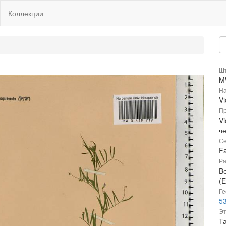
Коллекции
Шт
M
На
V
Пр
Vi
ч
Се
F
Ра
В
(E
Ге
53
Эт
Т