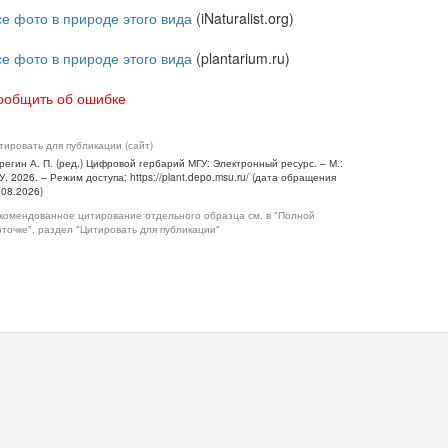
се фото в природе этого вида
(iNaturalist.org)
се фото в природе этого вида
(plantarium.ru)
ообщить об ошибке
тировать для публикации (сайт)
регин А. П. (ред.) Цифровой гербарий МГУ: Электронный ресурс. – М.:
У, 2026. – Режим доступа: https://plant.depo.msu.ru/ (дата обращения
.08.2026)
комендованное цитирование отдельного образца см. в "Полной
рточке", раздел "Цитировать для публикации"