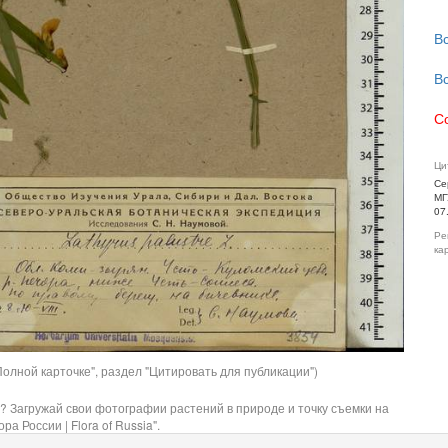
В
В
С
Ци
Се
МГ
07
Ре
ка
олной карточке", раздел "Цитировать для публикации")
? Загружай свои фотографии растений в природе и точку съемки на
ра России | Flora of Russia".