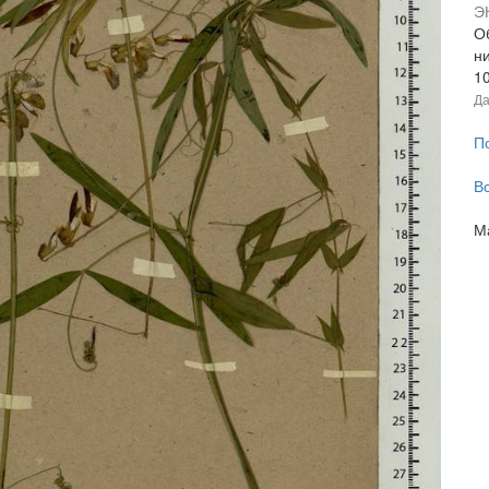
Э
Об
н
1
Да
П
В
М