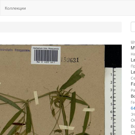
Коллекции
Шт
M
На
La
Пр
La
Се
F
Ра
В
Ге
64
Эт
О
В
С