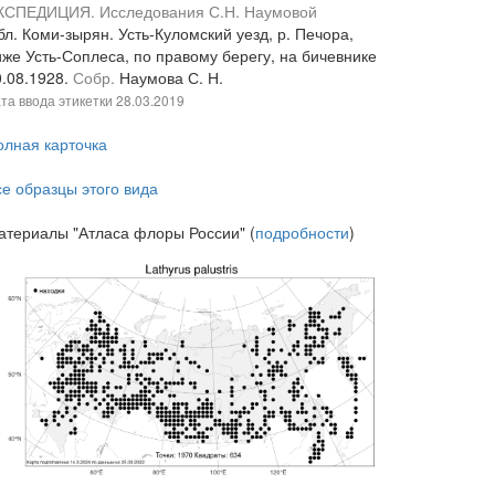
КСПЕДИЦИЯ. Исследования С.Н. Наумовой
л. Коми-зырян. Усть-Куломский уезд, р. Печора,
иже Усть-Соплеса, по правому берегу, на бичевнике
0.08.1928.
Собр.
Наумова С. Н.
та ввода этикетки
28.03.2019
олная карточка
се образцы этого вида
атериалы "Атласа флоры России" (
подробности
)