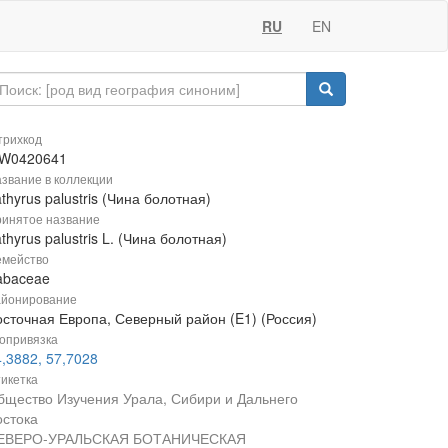
RU
EN
рихкод
W0420641
звание в коллекции
thyrus palustris (Чина болотная)
инятое название
thyrus palustris L. (Чина болотная)
мейство
abaceae
йонирование
осточная Европа, Северный район (E1) (Россия)
опривязка
,3882, 57,7028
икетка
бщество Изучения Урала, Сибири и Дальнего
остока
ЕВЕРО-УРАЛЬСКАЯ БОТАНИЧЕСКАЯ