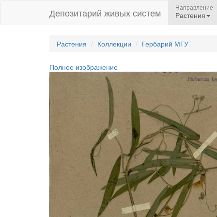
Направление
Депозитарий живых систем
Растения
Растения
Коллекции
Гербарий МГУ
Полное изображение