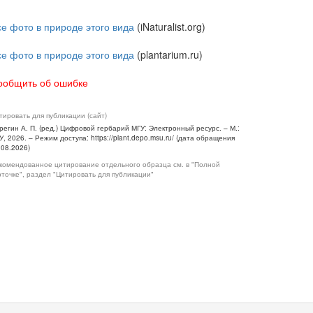
се фото в природе этого вида
(iNaturalist.org)
се фото в природе этого вида
(plantarium.ru)
ообщить об ошибке
тировать для публикации (сайт)
регин А. П. (ред.) Цифровой гербарий МГУ: Электронный ресурс. – М.:
У, 2026. – Режим доступа: https://plant.depo.msu.ru/ (дата обращения
.08.2026)
комендованное цитирование отдельного образца см. в "Полной
рточке", раздел "Цитировать для публикации"