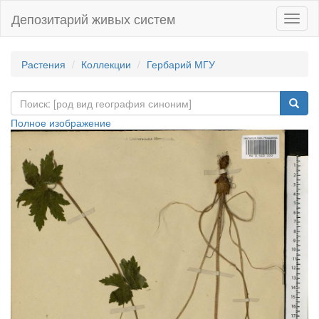
Депозитарий живых систем
Навиг
Растения
Коллекции
Гербарий МГУ
Полное изображение