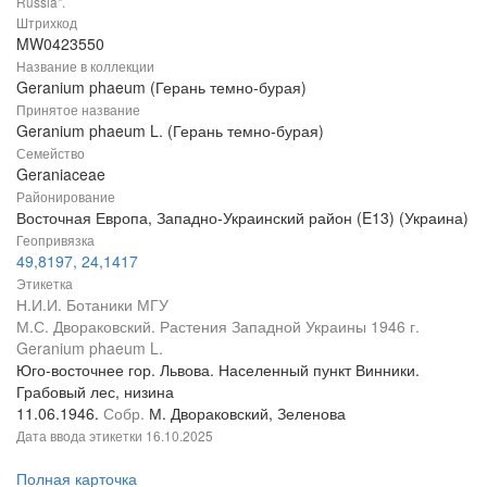
Russia".
Штрихкод
MW0423550
Название в коллекции
Geranium phaeum (Герань темно-бурая)
Принятое название
Geranium phaeum L. (Герань темно-бурая)
Семейство
Geraniaceae
Районирование
Восточная Европа, Западно-Украинский район (E13) (Украина)
Геопривязка
49,8197, 24,1417
Этикетка
Н.И.И. Ботаники МГУ
М.С. Двораковский. Растения Западной Украины 1946 г.
Geranium phaeum L.
Юго-восточнее гор. Львова. Населенный пункт Винники.
Грабовый лес, низина
11.06.1946.
Собр.
М. Двораковский, Зеленова
Дата ввода этикетки
16.10.2025
Полная карточка