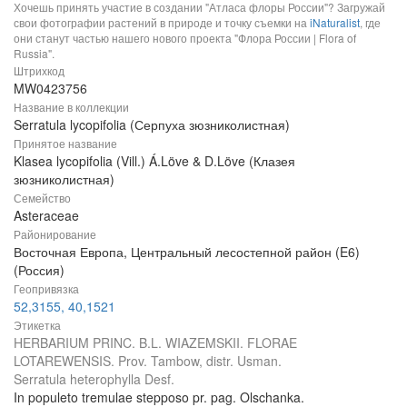
Хочешь принять участие в создании "Атласа флоры России"? Загружай
свои фотографии растений в природе и точку съемки на
iNaturalist
, где
они станут частью нашего нового проекта "Флора России | Flora of
Russia".
Штрихкод
MW0423756
Название в коллекции
Serratula lycopifolia (Серпуха зюзниколистная)
Принятое название
Klasea lycopifolia (Vill.) Á.Löve & D.Löve (Клазея
зюзниколистная)
Семейство
Asteraceae
Районирование
Восточная Европа, Центральный лесостепной район (E6)
(Россия)
Геопривязка
52,3155, 40,1521
Этикетка
HERBARIUM PRINC. B.L. WIAZEMSKII. FLORAE
LOTAREWENSIS. Prov. Tambow, distr. Usman.
Serratula heterophylla Desf.
In populeto tremulae stepposo pr. pag. Olschanka.