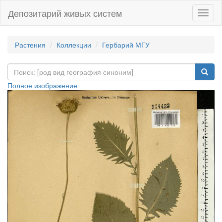
Депозитарий живых систем
Навиг
Растения
Коллекции
Гербарий МГУ
Полное изображение