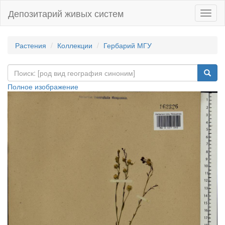
Депозитарий живых систем
Навиг
Растения
Коллекции
Гербарий МГУ
Полное изображение