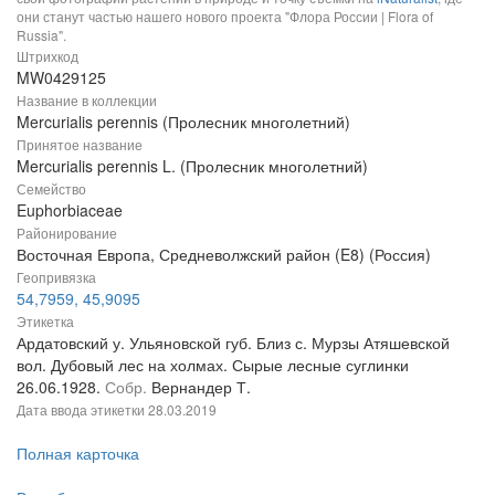
они станут частью нашего нового проекта "Флора России | Flora of
Russia".
Штрихкод
MW0429125
Название в коллекции
Mercurialis perennis (Пролесник многолетний)
Принятое название
Mercurialis perennis L. (Пролесник многолетний)
Семейство
Euphorbiaceae
Районирование
Восточная Европа, Средневолжский район (E8) (Россия)
Геопривязка
54,7959, 45,9095
Этикетка
Ардатовский у. Ульяновской губ. Близ с. Мурзы Атяшевской
вол. Дубовый лес на холмах. Сырые лесные суглинки
26.06.1928.
Собр.
Вернандер Т.
Дата ввода этикетки
28.03.2019
Полная карточка