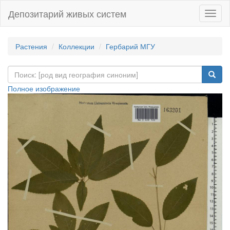
Депозитарий живых систем
Навиг
Растения
Коллекции
Гербарий МГУ
Полное изображение