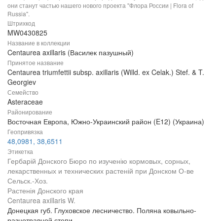
они станут частью нашего нового проекта "Флора России | Flora of
Russia".
Штрихкод
MW0430825
Название в коллекции
Centaurea axillaris (Василек пазушный)
Принятое название
Centaurea triumfettii subsp. axillaris (Willd. ex Celak.) Stef. & T.
Georgiev
Семейство
Asteraceae
Районирование
Восточная Европа, Южно-Украинский район (E12) (Украина)
Геопривязка
48,0981, 38,6511
Этикетка
Гербарій Донского Бюро по изученію кормовых, сорных,
лекарственных и технических растеній при Донском О-ве
Сельск.-Хоз.
Растенія Донского края
Centaurea axillaris W.
Донецкая губ. Глуховское лесничество. Поляна ковыльно-
разнотравной степи