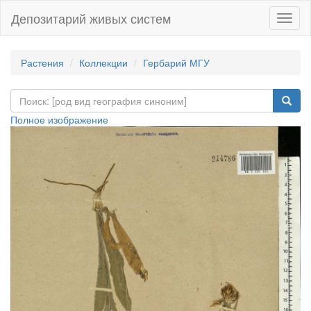
Депозитарий живых систем
Навиг
Растения
Коллекции
Гербарий МГУ
Полное изображение