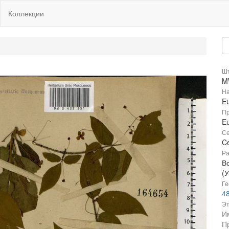
Коллекции
Шт
M
На
E
Пр
E
Се
Ce
Ра
В
(
Ге
48
Эт
И
П