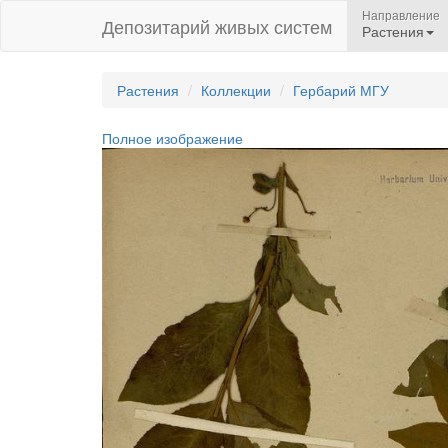
Направление
Депозитарий живых систем
Растения
Растения
Коллекции
Гербарий МГУ
Полное изображение