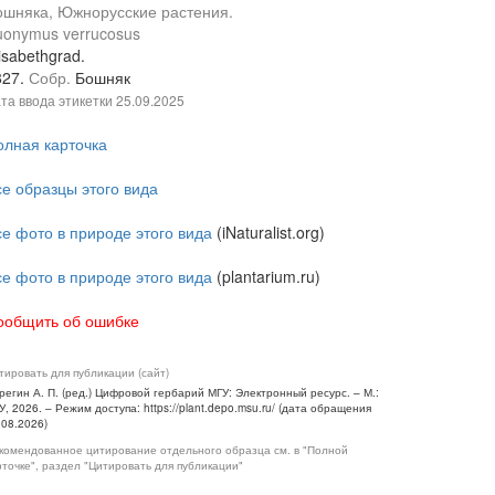
ошняка, Южнорусские растения.
uonymus verrucosus
isabethgrad.
827.
Собр.
Бошняк
та ввода этикетки
25.09.2025
олная карточка
се образцы этого вида
се фото в природе этого вида
(iNaturalist.org)
се фото в природе этого вида
(plantarium.ru)
ообщить об ошибке
тировать для публикации (сайт)
регин А. П. (ред.) Цифровой гербарий МГУ: Электронный ресурс. – М.:
У, 2026. – Режим доступа: https://plant.depo.msu.ru/ (дата обращения
.08.2026)
комендованное цитирование отдельного образца см. в "Полной
рточке", раздел "Цитировать для публикации"