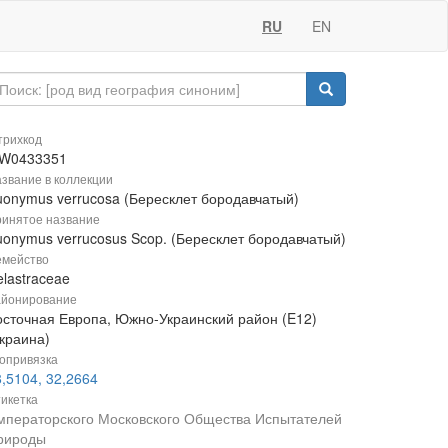
RU
EN
рихкод
W0433351
звание в коллекции
uonymus verrucosa (Бересклет бородавчатый)
инятое название
uonymus verrucosus Scop. (Бересклет бородавчатый)
мейство
lastraceae
йонирование
осточная Европа, Южно-Украинский район (E12)
Украина)
опривязка
,5104, 32,2664
икетка
мператорского Московского Общества Испытателей
рироды