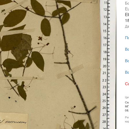
Б
E
El
1
Да
П
В
В
В
С
Ци
Се
МГ
08
Ре
ка