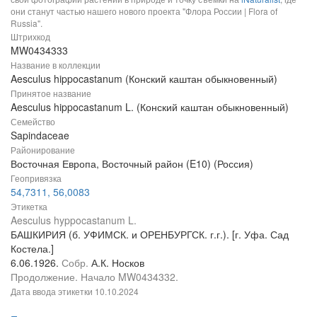
они станут частью нашего нового проекта "Флора России | Flora of
Russia".
Штрихкод
MW0434333
Название в коллекции
Aesculus hippocastanum (Конский каштан обыкновенный)
Принятое название
Aesculus hippocastanum L. (Конский каштан обыкновенный)
Семейство
Sapindaceae
Районирование
Восточная Европа, Восточный район (E10) (Россия)
Геопривязка
54,7311, 56,0083
Этикетка
Aesculus hyppocastanum L.
БАШКИРИЯ (б. УФИМСК. и ОРЕНБУРГСК. г.г.). [г. Уфа. Сад
Костела.]
6.06.1926.
Собр.
А.К. Носков
Продолжение. Начало MW0434332.
Дата ввода этикетки
10.10.2024