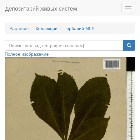
Депозитарий живых систем
Навиг
Растения
Коллекции
Гербарий МГУ
Полное изображение