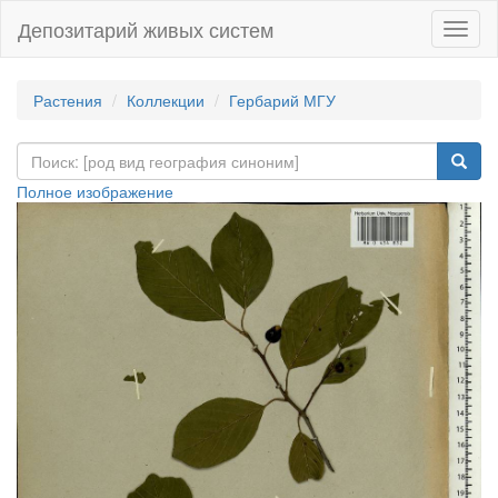
Депозитарий живых систем
Навиг
Растения
Коллекции
Гербарий МГУ
Полное изображение