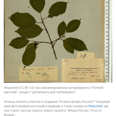
Лицензия CC-BY 4.0 (см. рекомендованное цитирование в "Полной
карточке", раздел "Цитировать для публикации")
Хочешь принять участие в создании "Атласа флоры России"? Загружай
свои фотографии растений в природе и точку съемки на
iNaturalist
, где
они станут частью нашего нового проекта "Флора России | Flora of
Russia".