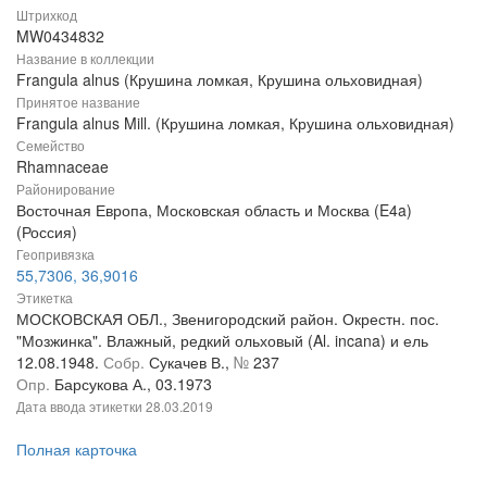
Штрихкод
MW0434832
Название в коллекции
Frangula alnus (Крушина ломкая, Крушина ольховидная)
Принятое название
Frangula alnus Mill. (Крушина ломкая, Крушина ольховидная)
Семейство
Rhamnaceae
Районирование
Восточная Европа, Московская область и Москва (E4a)
(Россия)
Геопривязка
55,7306, 36,9016
Этикетка
МОСКОВСКАЯ ОБЛ., Звенигородский район. Окрестн. пос.
"Мозжинка". Влажный, редкий ольховый (Al. incana) и ель
12.08.1948.
Собр.
Сукачев В.,
№
237
Опр.
Барсукова А., 03.1973
Дата ввода этикетки
28.03.2019
Полная карточка