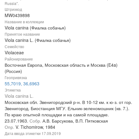
Russia".
Штрихкод
MW0439898
Название в коллекции
Viola canina (Фиалка собачья)
Принятое название
Viola canina L. (Фиалка собачья)
Семейство
Violaceae
Районирование
Восточная Европа, Московская область и Москва (E4a)
(Россия)
Геопривязка
55,7019, 36,6963
Этикетка
Viola canina L.
Московская обл. Звенигородский р-н. В 10-12 км. к ю-з. от гор.
Звенигород. Биостанция МГУ. Ельник-зеленомошник (кв. 7.).
По краю опытной площадки и на самой площадке.
23.07.1963.
Собр.
А.В. Барсукова, В.П. Пятковская
Опр.
V. Tichomirow, 1984
Дата ввода этикетки
17.09.2019