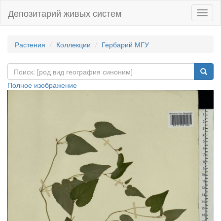
Депозитарий живых систем
Навиг
Растения
Коллекции
Гербарий МГУ
Полное изображение