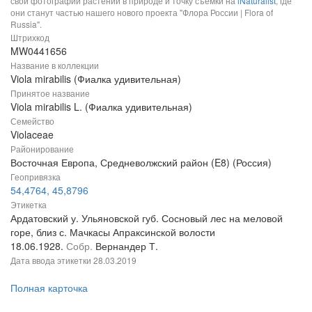
свои фотографии растений в природе и точку съемки на
iNaturalist
, где
они станут частью нашего нового проекта "Флора России | Flora of
Russia".
Штрихкод
MW0441656
Название в коллекции
Viola mirabilis (Фиалка удивительная)
Принятое название
Viola mirabilis L. (Фиалка удивительная)
Семейство
Violaceae
Районирование
Восточная Европа, Средневолжский район (E8) (Россия)
Геопривязка
54,4764, 45,8796
Этикетка
Ардатовский у. Ульяновской губ. Сосновый лес на меловой
горе, близ с. Мачкасы Апраксинской волости
18.06.1928.
Собр.
Вернандер Т.
Дата ввода этикетки
28.03.2019
Полная карточка