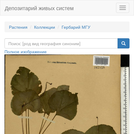
Депозитарий живых систем
Навиг
Растения
Коллекции
Гербарий МГУ
Полное изображение