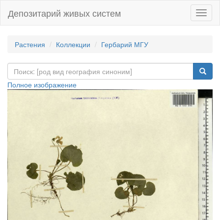
Депозитарий живых систем
Навиг
Растения
Коллекции
Гербарий МГУ
Полное изображение