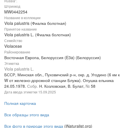
Russia".
Штрихкод
MW0442254
Название в коллекции
Viola palustris (Фиалка болотная)
Принятое название
Viola palustris L. (Фиалка болотная)
Семейство
Violaceae
Районирование
Восточная Европа, Белоруссия (E3a) (Белоруссия)
Этикетка
Viola palustris L.
БССР, Минская обл., Пуховичский р-н, окр. д. Угодино (6 км к
W от железно-дорожной станции Блужа). Опушка ельника
24.05.1978.
Собр.
Н. Козловская, В. Булат,
№
58
Дата ввода этикетки
15.09.2025
Полная карточка
Все образцы этого вида
Все фото в природе этого вида
(iNaturalist.org)