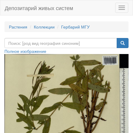
Депозитарий живых систем
Навиг
Растения
Коллекции
Гербарий МГУ
Полное изображение