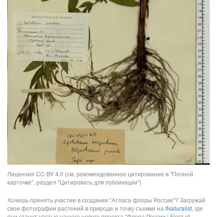
Лицензия CC-BY 4.0 (см. рекомендованное цитирование в "Полной
карточке", раздел "Цитировать для публикации")
Хочешь принять участие в создании "Атласа флоры России"? Загружай
свои фотографии растений в природе и точку съемки на
iNaturalist
, где
они станут частью нашего нового проекта "Флора России | Flora of